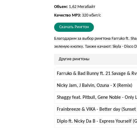
Объем:
1,62 Мегабайт
Качество MP3:
320 кбит/с
Скачать Рингтон
Благодарим за выбор рингтона Farruko ft. Sha
зеленую кнопку. Также качают:
Skyla - Disco
Другие рингтоны
Farruko & Bad Bunny ft. 21 Savage & Rvs
Nicky Jam, J Balvin, Ozuna - X (Remix)
Shaggy feat. Pitbull, Gene Noble - Only
Frainbreeze & VIKA - Better day (Sunset
Diplo ft. Nicky Da B - Express Yourself 