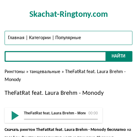
Skachat-Ringtony.com
Главная
|
Категории
|
Популярные
НАЙТИ
Рингтоны
»
танцевальные
» TheFatRat feat. Laura Brehm -
Monody
TheFatRat feat. Laura Brehm - Monody
TheFatRat feat. Laura Brehm - Monody
00:00
Скачать рингтон TheFatRat feat. Laura Brehm - Monody бесплатно
на